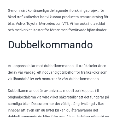
Genom vårt kontinuerliga deltagande i forskningsprojekt för
ökad trafiksäkerhet har vi kunnat producera testutrustning för
bl.a. Volvo, Toyota, Mercedes och VTI. Vi har också utvecklat
och medverkat i tester för förare med förvärvade hjärnskador.
Dubbelkommando
Att anpassa bilar med dubbelkommando till trafikskolor är en
del av vår vardag, ett nödvändigt tillbehör för trafikskolor som
vi tillhandahåller och monterar är vårt dubbelkommando.
Dubbelkommandot är av universalmodell och kopplas till
originalpedalerna via wire vilket säkerställer att det fungerar på
samtliga bilar. Dessutom har det väldigt lång livslängd vilket
innebär att även om du byter bil kan du återanvända det
dubbelkommando du köpt från oss. Allt du behöver göra vid en