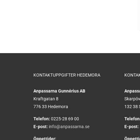
KONTAKTUPPGIFTER HEDEMORA
KONTA
Anpassarna Gunnérius AB
Anpass
Kraftgatan 8
Skarpöv
776 33 Hedemora
132 38 
Telefon:
0225-28 69 00
Telefon
E-post:
info@anpassarna.se
E-post:
Öppettider:
Öppetti