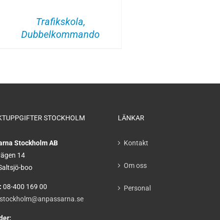
Trafikskola,
Dubbelkommando
KTUPPGIFTER STOCKHOLM
LÄNKAR
arna Stockholm AB
Kontakt
ägen 14
Om oss
Saltsjö-boo
:
08-400 169 00
Personal
stockholm@anpassarna.se
der: