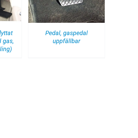
lyttat
Pedal, gaspedal
l gas,
uppfällbar
ling)