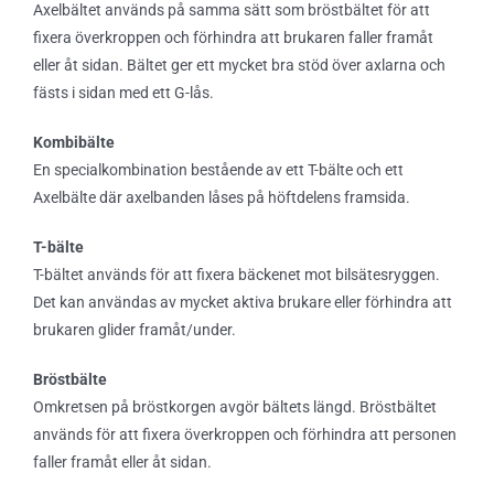
Axelbältet används på samma sätt som bröstbältet för att
fixera överkroppen och förhindra att brukaren faller framåt
eller åt sidan. Bältet ger ett mycket bra stöd över axlarna och
fästs i sidan med ett G-lås.
Kombibälte
En specialkombination bestående av ett T-bälte och ett
Axelbälte där axelbanden låses på höftdelens framsida.
T-bälte
T-bältet används för att fixera bäckenet mot bilsätesryggen.
Det kan användas av mycket aktiva brukare eller förhindra att
brukaren glider framåt/under.
Bröstbälte
Omkretsen på bröstkorgen avgör bältets längd. Bröstbältet
används för att fixera överkroppen och förhindra att personen
faller framåt eller åt sidan.