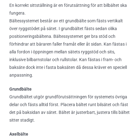
En korrekt sittställning är en förutsättning för att bilbältet ska
fungera.
Bältessystemet består av ett grundbälte som fästs vertikalt
över ryggstödet på sätet. I grundbältet fästs sedan olika
positioneringsbältena. Bältessystemet ger bra stöd och
förhindrar att bäraren faller framåt eller åt sidan. Kan fästas i
alla fordon i öppningen mellan sätets ryggstöd och sits,
inklusive bilbarnstolar och rullstolar. Kan fästas i fram- och
baksäte dock inte i fasta baksäten då dessa kräver en speciell
anpassning.
Grundbälte
Grundbältet utgör grundförutsättningen för systemets övriga
delar och fästs alltid först. Placera bältet runt bilsätet och fäst
det på baksidan av sätet. Bältet är justerbart, justera tills bältet
sitter stadigt.
Axelbälte