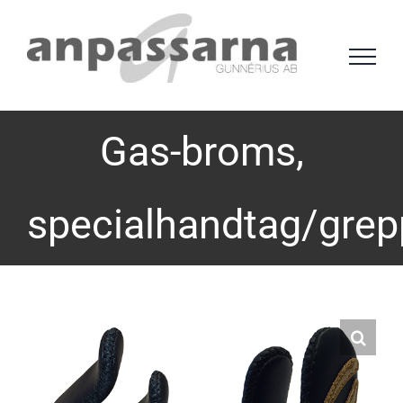
Fortsätt
till
innehållet
Gas-broms,
specialhandtag/grep