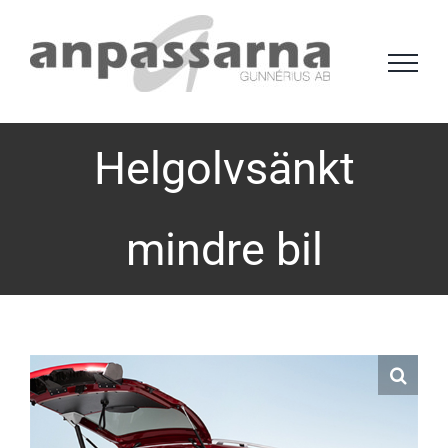
Fortsätt
till
innehållet
Helgolvsänkt
mindre bil