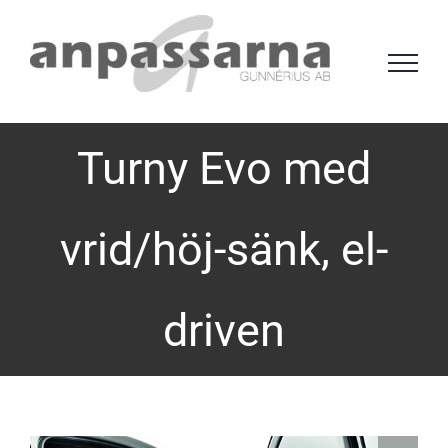
Fortsätt
till
innehållet
Turny Evo med
vrid/höj-sänk, el-
driven