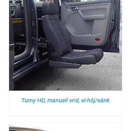
Turny HD, manuell vrid, el-höj/sänk