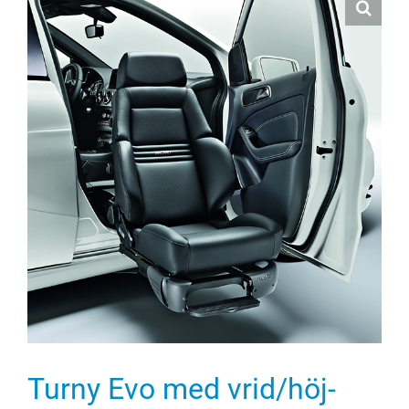
Turny Evo med vrid/höj-