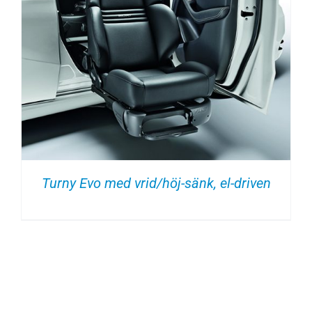
Turny Evo med vrid/höj-sänk, el-driven