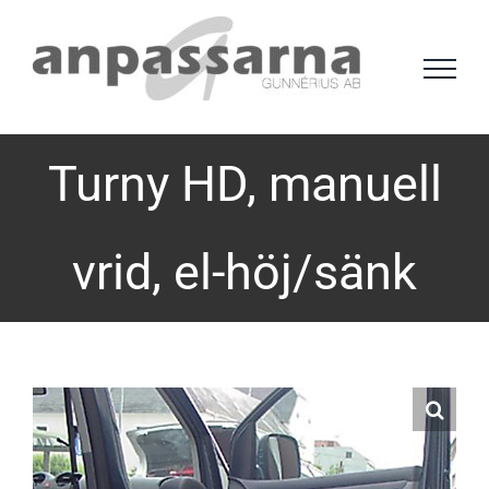
Fortsätt
till
innehållet
Turny HD, manuell
vrid, el-höj/sänk